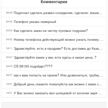
Комментарии
Подогнал сделать развал-схождение, сделали- машина уходит на право и колеса проверил все хорошо с атмосферами ужас как можно делать авто, не ужели не берегут свою репутацию, не советую.
06/08
Телефон указан неверный
20/03
Как сделать заказ на чистку пуховых подушек?
20/03
Номер телефона действующий можно узнать почему номер неправельный
04/02
Здравствуйте, есть в продаже? Есть доставка до Казани?
16/11
Здравствуйте какие у вас есть курсы и какая цена, ?
30/07
CS 58100 подойдет????
04/03
как к вам попасть на прием? Или дозвониться, трубку не берете.
06/07
Добрый день скажите пожалуйста как можно с вами связаться . Телефон не отвечает .Заказала кухню в тц Хороший есть претензии а менеджер контактов не дает .Что делать?
18/01
У Вас можно заказать вал шлицевой от косилки заря для мтз, который соединяет мотоблок с косилкой.?
16/01