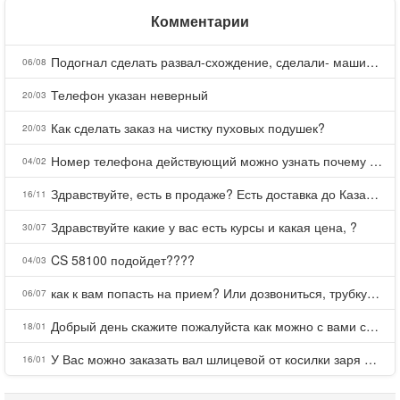
Комментарии
Подогнал сделать развал-схождение, сделали- машина уходит на право и колеса проверил все хорошо с атмосферами ужас как можно делать авто, не ужели не берегут свою репутацию, не советую.
06/08
Телефон указан неверный
20/03
Как сделать заказ на чистку пуховых подушек?
20/03
Номер телефона действующий можно узнать почему номер неправельный
04/02
Здравствуйте, есть в продаже? Есть доставка до Казани?
16/11
Здравствуйте какие у вас есть курсы и какая цена, ?
30/07
CS 58100 подойдет????
04/03
как к вам попасть на прием? Или дозвониться, трубку не берете.
06/07
Добрый день скажите пожалуйста как можно с вами связаться . Телефон не отвечает .Заказала кухню в тц Хороший есть претензии а менеджер контактов не дает .Что делать?
18/01
У Вас можно заказать вал шлицевой от косилки заря для мтз, который соединяет мотоблок с косилкой.?
16/01