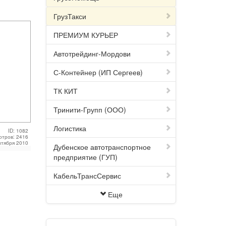
ГрузТакси
ПРЕМИУМ КУРЬЕР
Автотрейдинг-Мордови
С-Контейнер (ИП Сергеев)
ТК КИТ
Тринити-Групп (ООО)
Логистика
ID: 1082
отров: 2416
нтября 2010
Дубенское автотранспортное
предприятие (ГУП)
КабельТрансСервис
Еще