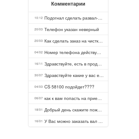
Комментарии
Подогнал сделать развал-схождение, сделали- машина уходит на право и колеса проверил все хорошо с атмосферами ужас как можно делать авто, не ужели не берегут свою репутацию, не советую.
10:12
Телефон указан неверный
20/03
Как сделать заказ на чистку пуховых подушек?
20/03
Номер телефона действующий можно узнать почему номер неправельный
04/02
Здравствуйте, есть в продаже? Есть доставка до Казани?
16/11
Здравствуйте какие у вас есть курсы и какая цена, ?
30/07
CS 58100 подойдет????
04/03
как к вам попасть на прием? Или дозвониться, трубку не берете.
06/07
Добрый день скажите пожалуйста как можно с вами связаться . Телефон не отвечает .Заказала кухню в тц Хороший есть претензии а менеджер контактов не дает .Что делать?
18/01
У Вас можно заказать вал шлицевой от косилки заря для мтз, который соединяет мотоблок с косилкой.?
16/01