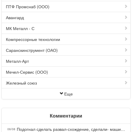
ПТФ Промснаб (ООО)
Авангард
МК Металл - С
Компрессорные технологии
Саранскинструмент (ОАО)
Металл-Арт
Мечел-Сервис (ООО)
Железный союз
Еще
Комментарии
Подогнал сделать развал-схождение, сделали- машина уходит на право и колеса проверил все хорошо с атмосферами ужас как можно делать авто, не ужели не берегут свою репутацию, не советую.
06/08