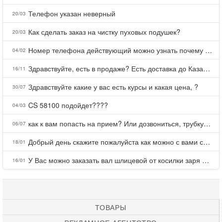
Телефон указан неверный
20/03
Как сделать заказ на чистку пуховых подушек?
20/03
Номер телефона действующий можно узнать почему номер неправельный
04/02
Здравствуйте, есть в продаже? Есть доставка до Казани?
16/11
Здравствуйте какие у вас есть курсы и какая цена, ?
30/07
CS 58100 подойдет????
04/03
как к вам попасть на прием? Или дозвониться, трубку не берете.
06/07
Добрый день скажите пожалуйста как можно с вами связаться . Телефон не отвечает .Заказала кухню в тц Хороший есть претензии а менеджер контактов не дает .Что делать?
18/01
У Вас можно заказать вал шлицевой от косилки заря для мтз, который соединяет мотоблок с косилкой.?
16/01
ТОВАРЫ