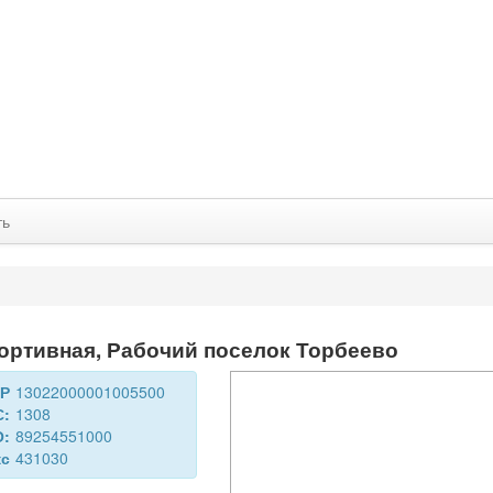
ть
ортивная, Рабочий поселок Торбеево
ДР
13022000001005500
С:
1308
О:
89254551000
кс
431030