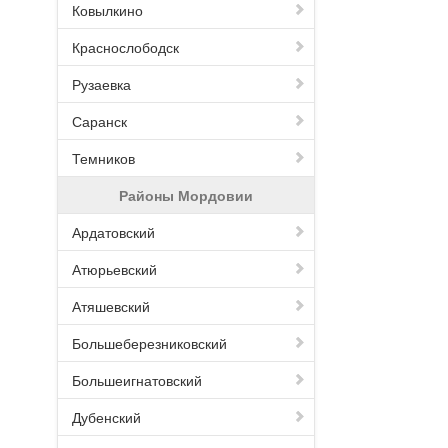
Ковылкино
Краснослободск
Рузаевка
Саранск
Темников
Районы Мордовии
Ардатовский
Атюрьевский
Атяшевский
Большеберезниковский
Большеигнатовский
Дубенский