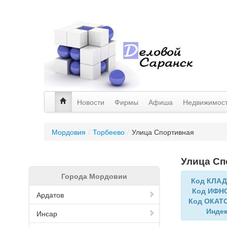
Новости
Фирмы
Афиша
Недвижимос
Мордовия
/
Торбеево
/
Улица Спортивная
Улица Сп
Города Мордовии
Код КЛА
Код ИФН
Ардатов
Код ОКАТ
Инде
Инсар