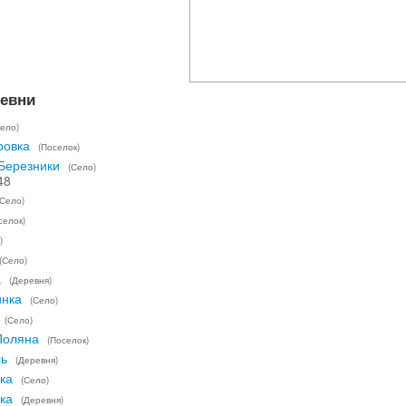
ревни
Село)
ровка
(Поселок)
Березники
(Село)
48
(Село)
селок)
)
(Село)
а
(Деревня)
инка
(Село)
(Село)
Поляна
(Поселок)
ь
(Деревня)
ка
(Село)
ка
(Деревня)