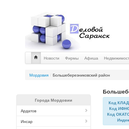
Новости
Фирмы
Афиша
Недвижимос
Мордовия
/
Большеберезниковский район
Большебе
Города Мордовии
Код КЛА
Код ИФН
Ардатов
Код ОКАТ
Инде
Инсар