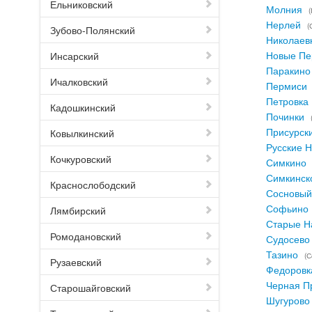
Ельниковский
Молния
Нерлей
(
Зубово-Полянский
Николаев
Новые Пе
Инсарский
Паракино
Ичалковский
Пермиси
Петровка
Кадошкинский
Починки
Присурск
Ковылкинский
Русские 
Кочкуровский
Симкино
Симкинск
Краснослободский
Сосновый
Софьино
Лямбирский
Старые 
Ромодановский
Судосево
Тазино
(С
Рузаевский
Федоровк
Черная П
Старошайговский
Шугурово