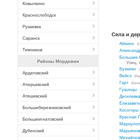
Ковылкино
Краснослободск
Рузаевка
Села и де
Саранск
Айкино
(
Темников
Александ
Большие 
Районы Мордовии
Улиц: 
Бузаево
Ардатовский
Вейсэ
(По
Гарт
(Село
Атюрьевский
Гузынцы
Атяшевский
Дегилевк
Елизавет
Большеберезниковский
Косогоры
Красная 
Большеигнатовский
Мариупол
Дубенский
Марьянов
Михайлов