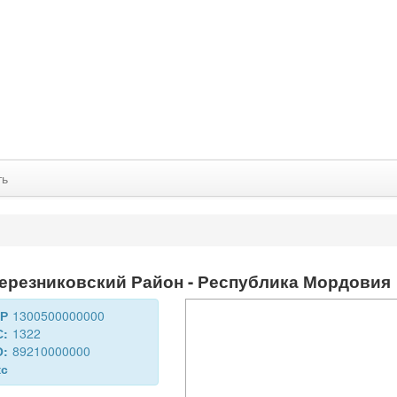
ть
резниковский Район - Республика Мордовия
ДР
1300500000000
С:
1322
О:
89210000000
кс