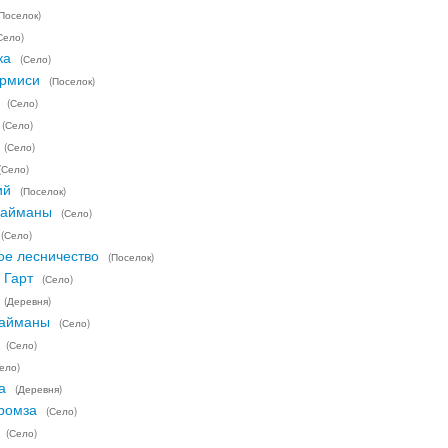
(Поселок)
Село)
ка
(Село)
рмиси
(Поселок)
(Село)
(Село)
(Село)
(Село)
ий
(Поселок)
Найманы
(Село)
(Село)
ое лесничество
(Поселок)
 Гарт
(Село)
(Деревня)
Найманы
(Село)
(Село)
ело)
а
(Деревня)
ромза
(Село)
(Село)