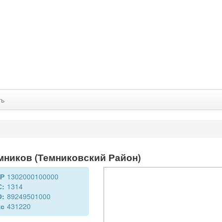
ть
мников (Темниковский Район)
ДР
1302000100000
С:
1314
О:
89249501000
кс
431220