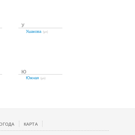
У
Ушакова
(ул)
Ю
Южная
(ул)
ОГОДА
КАРТА