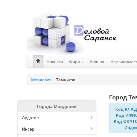
Новости
Фирмы
Афиша
Недвижимос
Мордовия
/
Темников
Город Те
Города Мордовии
Код КЛА
Код ИФН
Ардатов
Код ОКАТ
Инде
Инсар