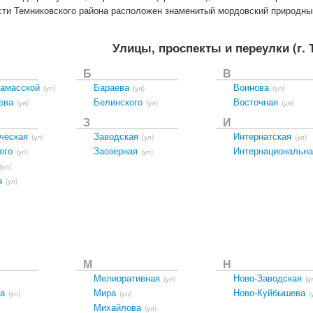
сти Темниковского района расположен знаменитый мордовский природный
Улицы, проспекты и переулки
(г.
Б
В
амасской
Бараева
Воинова
(ул)
(ул)
(ул)
ева
Белинского
Восточная
(ул)
(ул)
(ул)
З
И
ческая
Заводская
Интернатская
(ул)
(ул)
(ул)
ого
Заозерная
Интернациональна
(ул)
(ул)
(ул)
а
(ул)
М
Н
Мелиоративная
Ново-Заводская
(ул)
(у
а
Мира
Ново-Куйбышева
(ул)
(ул)
(
Михайлова
(ул)