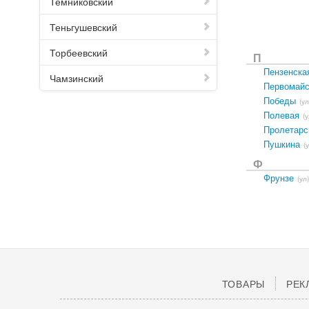
Темниковский
Теньгушевский
Торбеевский
П
Пензенска
Чамзинский
Первомайс
Победы
(ул
Полевая
(у
Пролетарс
Пушкина
(
Ф
Фрунзе
(ул)
ТОВАРЫ
РЕК