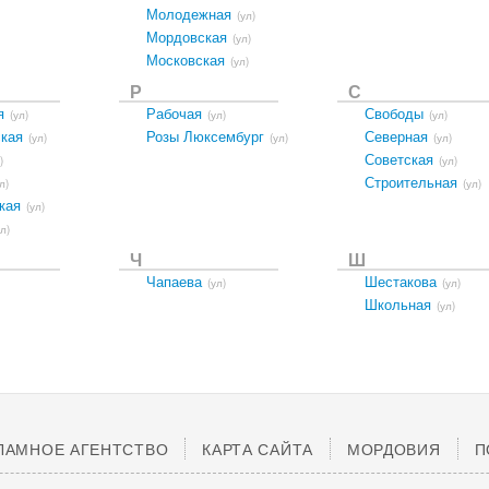
Молодежная
(ул)
Мордовская
(ул)
Московская
(ул)
Р
С
я
Рабочая
Свободы
(ул)
(ул)
(ул)
кая
Розы Люксембург
Северная
(ул)
(ул)
(ул)
Советская
)
(ул)
Строительная
л)
(ул)
кая
(ул)
ул)
Ч
Ш
Чапаева
Шестакова
(ул)
(ул)
Школьная
(ул)
ЛАМНОЕ АГЕНТСТВО
КАРТА САЙТА
МОРДОВИЯ
П