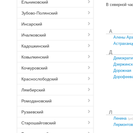
Ельниковский
В северной ча
Зубово-Полянский
Инсарский
А
Ичалковский
Алены Арз
Астраханц
Кадошкинский
Д
Ковылкинский
Демократи
Дзержинск
Кочкуровский
Дорожная
Дорофеев
Краснослободский
Лямбирский
Ромодановский
Рузаевский
Л
Ленина
(ул)
Старошайговский
Лермонтов