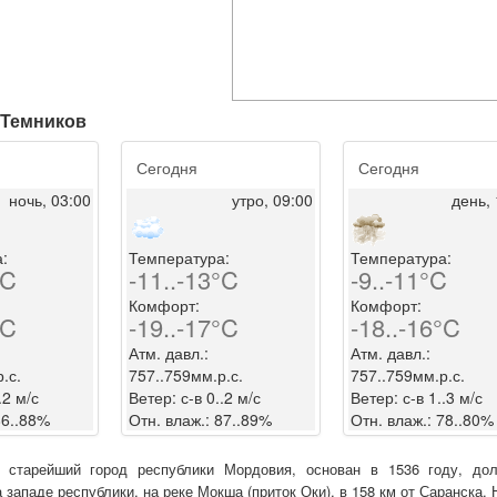
. Темников
Сегодня
Сегодня
ночь, 03:00
утро, 09:00
день, 
:
Температура:
Температура:
°C
-11..-13°C
-9..-11°C
Комфорт:
Комфорт:
°C
-19..-17°C
-18..-16°C
Атм. давл.:
Атм. давл.:
.с.
757..759мм.р.с.
757..759мм.р.с.
.2 м/с
Ветер: с-в 0..2 м/с
Ветер: с-в 1..3 м/с
86..88%
Отн. влаж.: 87..89%
Отн. влаж.: 78..80%
- старейший город республики Мордовия, основан в 1536 году, дол
западе республики, на реке Мокша (приток Оки), в 158 км от Саранска. 