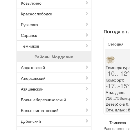
Ковылкино
Краснослободск
Рузаевка
Погода в г
Саранск
Сегодня
Темников
Районы Мордовии
Ардатовский
Температура
-10..-12
Атюрьевский
Комфорт:
-17..-15
Атяшевский
Атм. давл.:
756..758мм.р
Большеберезниковский
Ветер: с-в 0.
Отн. влаж.: 
Большеигнатовский
Дубенский
Темников 
Расположен на 