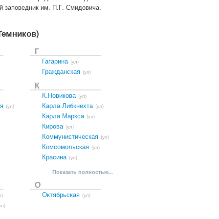
 заповедник им. П.Г. Смидовича.
 Темников)
Г
Гагарина
(ул)
Гражданская
(ул)
К
К.Новикова
(ул)
я
Карла Либкнехта
(ул)
(ул)
Карла Маркса
(ул)
Кирова
(ул)
Коммунистическая
(ул)
Комсомольская
(ул)
Красина
(ул)
Показать полностью...
О
Октябрьская
л)
(ул)
ул)