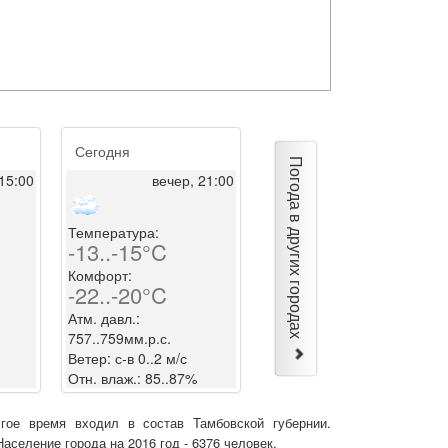
Сегодня
Погода в других городах
15:00
вечер, 21:00
Температура:
-13..-15°C
Комфорт:
-22..-20°C
Атм. давл.:
757..759мм.р.с.
Ветер: с-в 0..2 м/с
Отн. влаж.: 85..87%
гое время входил в состав Тамбовской губернии.
Население города на 2016 год - 6376 человек.