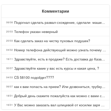
Комментарии
Подогнал сделать развал-схождение, сделали- машина уходит на право и колеса проверил все хорошо с атмосферами ужас как можно делать авто, не ужели не берегут свою репутацию, не советую.
06/08
Телефон указан неверный
20/03
Как сделать заказ на чистку пуховых подушек?
20/03
Номер телефона действующий можно узнать почему номер неправельный
04/02
Здравствуйте, есть в продаже? Есть доставка до Казани?
16/11
Здравствуйте какие у вас есть курсы и какая цена, ?
30/07
CS 58100 подойдет????
04/03
как к вам попасть на прием? Или дозвониться, трубку не берете.
06/07
Добрый день скажите пожалуйста как можно с вами связаться . Телефон не отвечает .Заказала кухню в тц Хороший есть претензии а менеджер контактов не дает .Что делать?
18/01
У Вас можно заказать вал шлицевой от косилки заря для мтз, который соединяет мотоблок с косилкой.?
16/01