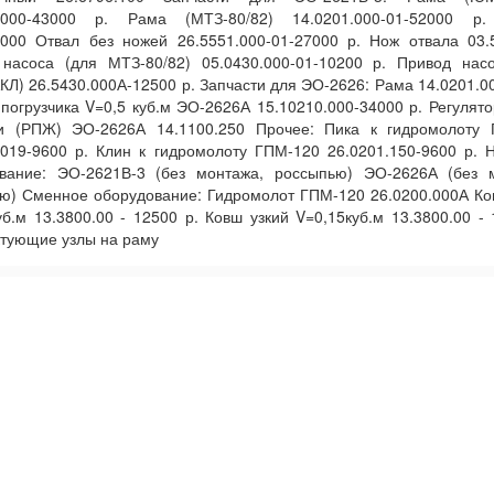
1.000-43000 р. Рама (МТЗ-80/82) 14.0201.000-01-52000 р
.000 Отвал без ножей 26.5551.000-01-27000 р. Нож отвала 03.
насоса (для МТЗ-80/82) 05.0430.000-01-10200 р. Привод нас
Л) 26.5430.000А-12500 р. Запчасти для ЭО-2626: Рама 14.0201.0
 погрузчика V=0,5 куб.м ЭО-2626А 15.10210.000-34000 р. Регулято
и (РПЖ) ЭО-2626А 14.1100.250 Прочее: Пика к гидромолоту 
.019-9600 р. Клин к гидромолоту ГПМ-120 26.0201.150-9600 р. 
вание: ЭО-2621В-3 (без монтажа, россыпью) ЭО-2626А (без 
ю) Сменное оборудование: Гидромолот ГПМ-120 26.0200.000А Ко
уб.м 13.3800.00 - 12500 р. Ковш узкий V=0,15куб.м 13.3800.00 - 
тующие узлы на раму