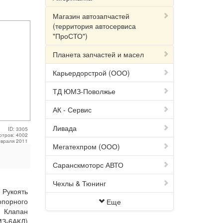
Магазин автозапчастей
(территория автосервиса
"ПроСТО")
Планета запчастей и масел
Карьердорстрой (ООО)
ТД ЮМЗ-Поволжье
АК - Сервис
Ливада
ID: 3305
отров: 4002
евраля 2011
Мегатехпром (ООО)
Саранскмоторс АВТО
Чехлы & Тюнинг
 Рукоять
опорного
Еще
 Клапан
З-6АКЛ)