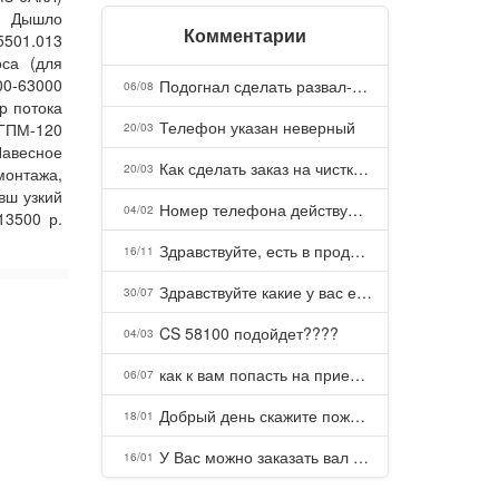
. Дышло
Комментарии
5501.013
оса (для
00-63000
Подогнал сделать развал-схождение, сделали- машина уходит на право и колеса проверил все хорошо с атмосферами ужас как можно делать авто, не ужели не берегут свою репутацию, не советую.
06/08
р потока
Телефон указан неверный
ГПМ-120
20/03
Навесное
Как сделать заказ на чистку пуховых подушек?
20/03
монтажа,
вш узкий
Номер телефона действующий можно узнать почему номер неправельный
04/02
13500 р.
Здравствуйте, есть в продаже? Есть доставка до Казани?
16/11
Здравствуйте какие у вас есть курсы и какая цена, ?
30/07
CS 58100 подойдет????
04/03
как к вам попасть на прием? Или дозвониться, трубку не берете.
06/07
Добрый день скажите пожалуйста как можно с вами связаться . Телефон не отвечает .Заказала кухню в тц Хороший есть претензии а менеджер контактов не дает .Что делать?
18/01
У Вас можно заказать вал шлицевой от косилки заря для мтз, который соединяет мотоблок с косилкой.?
16/01