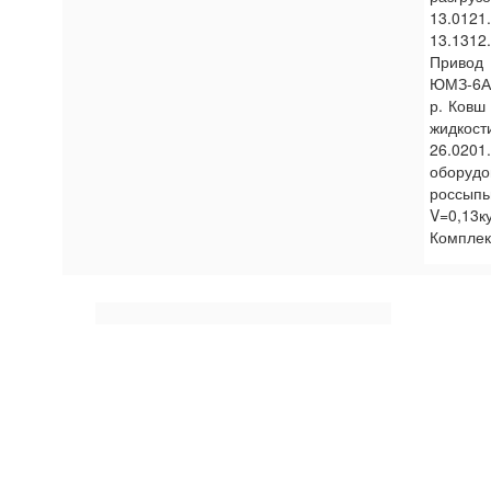
13.012
13.1312
Привод 
ЮМЗ-6АК
р. Ковш
жидкост
26.0201
оборудо
россыпь
V=0,13к
Комплек