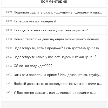
Комментарии
Подогнал сделать развал-схождение, сделали- машина уходит на право и колеса проверил все хорошо с атмосферами ужас как можно делать авто, не ужели не берегут свою репутацию, не советую.
06/08
Телефон указан неверный
20/03
Как сделать заказ на чистку пуховых подушек?
20/03
Номер телефона действующий можно узнать почему номер неправельный
04/02
Здравствуйте, есть в продаже? Есть доставка до Казани?
16/11
Здравствуйте какие у вас есть курсы и какая цена, ?
30/07
CS 58100 подойдет????
04/03
как к вам попасть на прием? Или дозвониться, трубку не берете.
06/07
Добрый день скажите пожалуйста как можно с вами связаться . Телефон не отвечает .Заказала кухню в тц Хороший есть претензии а менеджер контактов не дает .Что делать?
18/01
У Вас можно заказать вал шлицевой от косилки заря для мтз, который соединяет мотоблок с косилкой.?
16/01