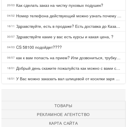
Как сделать заказ на чистку пуховых подушек?
20/03
Номер телефона действующий можно узнать почему номер неправельный
04/02
Здравствуйте, есть в продаже? Есть доставка до Казани?
16/11
Здравствуйте какие у вас есть курсы и какая цена, ?
30/07
CS 58100 подойдет????
04/03
как к вам попасть на прием? Или дозвониться, трубку не берете.
06/07
Добрый день скажите пожалуйста как можно с вами связаться . Телефон не отвечает .Заказала кухню в тц Хороший есть претензии а менеджер контактов не дает .Что делать?
18/01
У Вас можно заказать вал шлицевой от косилки заря для мтз, который соединяет мотоблок с косилкой.?
16/01
ТОВАРЫ
РЕКЛАМНОЕ АГЕНТСТВО
КАРТА САЙТА