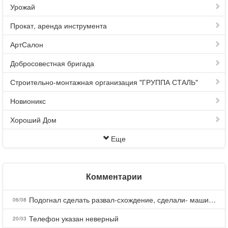
Урожай
Прокат, аренда инструмента
АртСалон
Добросовестная бригада
Строительно-монтажная организация "ГРУППА СТАЛЬ"
Новионикс
Хороший Дом
Еще
Комментарии
Подогнал сделать развал-схождение, сделали- машина уходит на право и колеса проверил все хорошо с атмосферами ужас как можно делать авто, не ужели не берегут свою репутацию, не советую.
06/08
Телефон указан неверный
20/03