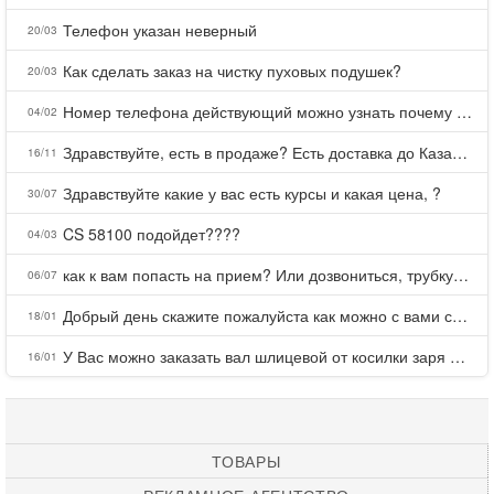
Телефон указан неверный
20/03
Как сделать заказ на чистку пуховых подушек?
20/03
Номер телефона действующий можно узнать почему номер неправельный
04/02
Здравствуйте, есть в продаже? Есть доставка до Казани?
16/11
Здравствуйте какие у вас есть курсы и какая цена, ?
30/07
CS 58100 подойдет????
04/03
как к вам попасть на прием? Или дозвониться, трубку не берете.
06/07
Добрый день скажите пожалуйста как можно с вами связаться . Телефон не отвечает .Заказала кухню в тц Хороший есть претензии а менеджер контактов не дает .Что делать?
18/01
У Вас можно заказать вал шлицевой от косилки заря для мтз, который соединяет мотоблок с косилкой.?
16/01
ТОВАРЫ