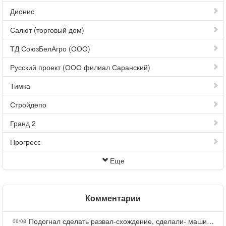
Дионис
Салют (торговый дом)
ТД СоюзБелАгро (ООО)
Русский проект (ООО филиал Саранский)
Тимка
Стройдепо
Гранд 2
Прогресс
Еще
Комментарии
Подогнал сделать развал-схождение, сделали- машина уходит на право и колеса проверил все хорошо с атмосферами ужас как можно делать авто, не ужели не берегут свою репутацию, не советую.
06/08