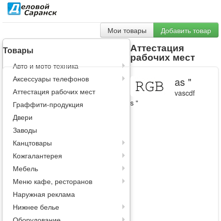
Мои товары
Добавить товар
Аттестация
Товары
рабочих мест
Авто и мото техника
Аксессуары телефонов
as "
Аттестация рабочих мест
vascdf
s "
Граффити-продукция
Двери
Заводы
Канцтовары
Кожгалантерея
Мебель
Меню кафе, ресторанов
Наружная реклама
Нижнее белье
Оборудование