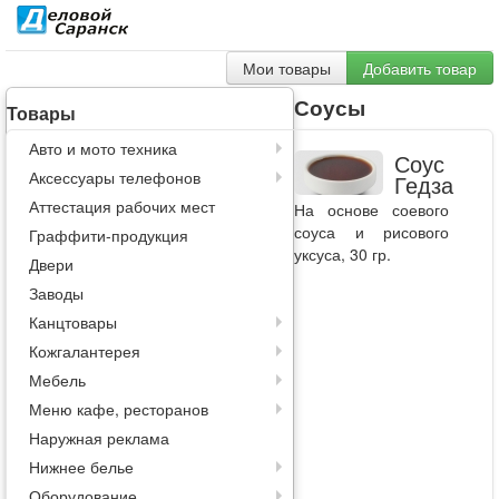
Мои товары
Добавить товар
Соусы
Товары
Авто и мото техника
Соус
Аксессуары телефонов
Гедза
Аттестация рабочих мест
На основе соевого
соуса и рисового
Граффити-продукция
уксуса, 30 гр.
Двери
Заводы
Канцтовары
Кожгалантерея
Мебель
Меню кафе, ресторанов
Наружная реклама
Нижнее белье
Оборудование