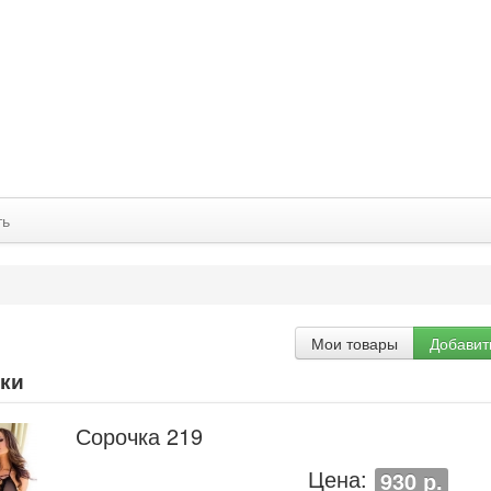
ть
Мои товары
Добавит
ки
Сорочка 219
Цена:
930 р.