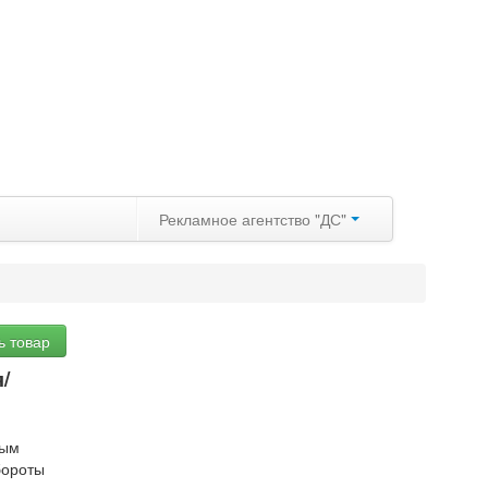
Рекламное агентство "ДС"
ь товар
/
ным
бороты