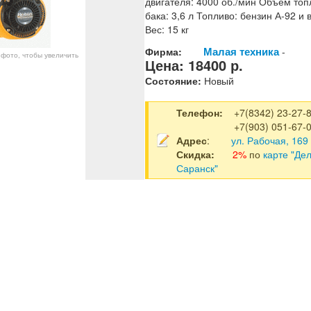
двигателя: 4000 об./мин Объем топ
бака: 3,6 л Топливо: бензин А-92 и
Вес: 15 кг
Малая техника
Фирма:
-
фото, чтобы увеличить
Цена:
18400
р.
Состояние:
Новый
Телефон:
+7(8342) 23-27-
+7(903) 051-67-
Адрес
:
ул. Рабочая, 169
Скидка:
2%
по
карте "Де
Саранск"