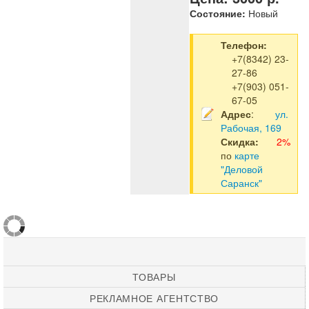
Состояние:
Новый
Телефон:
+7(8342) 23-
27-86
+7(903) 051-
67-05
Адрес
:
ул.
Рабочая, 169
Скидка:
2%
по
карте
"Деловой
Саранск"
ТОВАРЫ
РЕКЛАМНОЕ АГЕНТСТВО