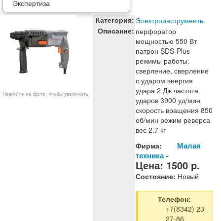
Экспертиза
Категория:
Электроинструменты
Описание:
перфоратор
мощностью 550 Вт
патрон SDS-Plus
режимы работы:
сверление, сверление
с ударом энергия
удара 2 Дж частота
Нажмите на фото, чтобы увеличить
ударов 3900 уд/мин
скорость вращения 850
об/мин режим реверса
вес 2.7 кг
Малая
Фирма:
техника
-
Цена:
1500
р.
Состояние:
Новый
Телефон:
+7(8342) 23-
27-86