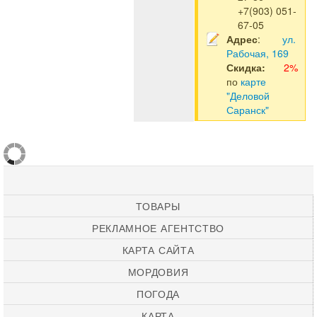
+7(903) 051-
67-05
Адрес
:
ул.
Рабочая, 169
Скидка:
2%
по
карте
"Деловой
Саранск"
ТОВАРЫ
РЕКЛАМНОЕ АГЕНТСТВО
КАРТА САЙТА
МОРДОВИЯ
ПОГОДА
КАРТА