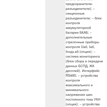
предохранители-
разъединители); −
секционные
разъединители; − блок
контроля
аккумуляторной
батареи БКАБ; −
дополнительные
стрелочные приборы
контроля Uаб, Iаб,
Iподз.аб (опция); −
система мониторинга
(блок сбора и передачи
данных БСПД, ЖК
дисплей). Интерфейс
RS485; − устройства
контроля
максимального и
минимального
напряжения шин
постоянного тока УКН
(опция); − устройства