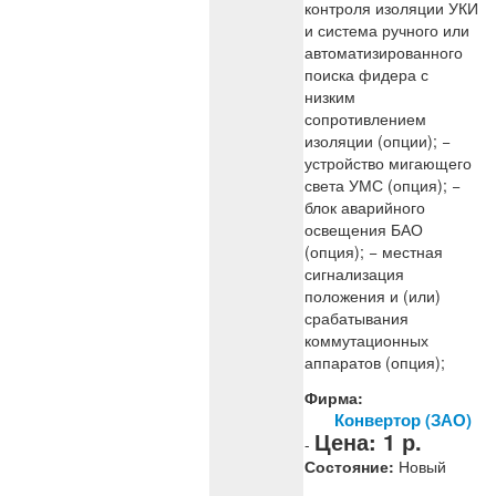
контроля изоляции УКИ
и система ручного или
автоматизированного
поиска фидера с
низким
сопротивлением
изоляции (опции); −
устройство мигающего
света УМС (опция); −
блок аварийного
освещения БАО
(опция); − местная
сигнализация
положения и (или)
срабатывания
коммутационных
аппаратов (опция);
Фирма:
Конвертор (ЗАО)
Цена:
1
р.
-
Состояние:
Новый